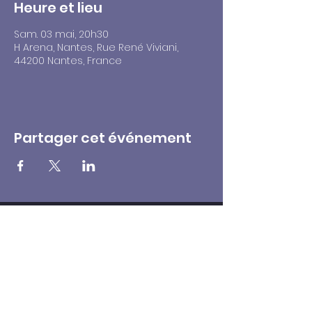
Heure et lieu
Sam. 03 mai, 20h30
H Arena, Nantes, Rue René Viviani,
44200 Nantes, France
Partager cet événement
Billetterie