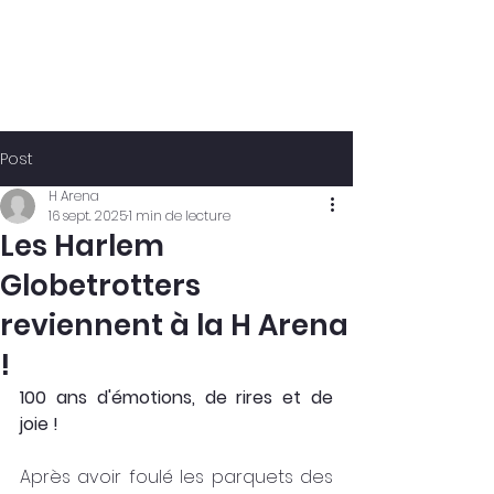
Post
H Arena
16 sept. 2025
1 min de lecture
Les Harlem
Globetrotters
reviennent à la H Arena
!
100 ans d'émotions, de rires et de 
joie !
Après avoir foulé les parquets des 